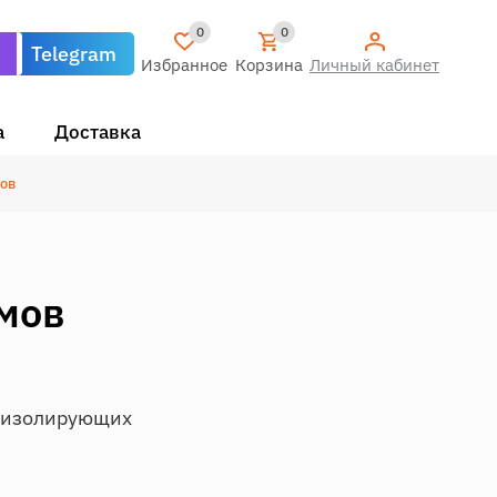
0
0
Telegram
Избранное
Корзина
Личный кабинет
а
Доставка
ов
мов
х изолирующих