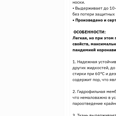
носки.
• Выдерживает до 10
без потери защитных 
• Произведено и сер
ОСОБЕННОСТИ:
Легкая, но при этом
свойств, максималь
пандемией коронави
1. Надежная устойчив
других жидкостей, до
стирки при 60°С и д
содержит пор, что яв
2. Гидрофильная мемб
что немаловажно в у
пароотведение крайне
3. Ткань выдерживае