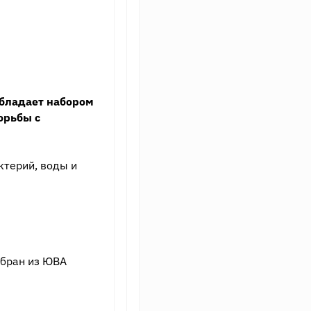
обладает набором
орьбы с
ктерий, воды и
мбран из ЮВА