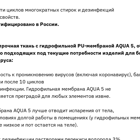
-ти циклов многократных стирок и дезинфекций
свойств.
тифицировано в России.
 прочная ткань с гидрофильной PU-мембраной AQUA 5, 
но подходящих под текущие потребности изделий для б
руса:
ость к проникновению вирусов (включая коронавирус), ба
 и после 10 циклов
езинфекции. Гидрофильная мембрана AQUA 5 не
ляется преградой для любых элементов извне.
рана AQUA 5 лучше отводит испарения от тела,
словиях долгой работы в помещениях (у гидрофильных ме
 низкое и пот остается на теле).
т дезинфекции растворами перекиси водорода 3%,