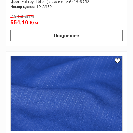
Цвет:
vat royal blue (васильковый) 19-3952
Номер цвета:
19-3952
7
768,49
/м
7
554,10
/м
Подробнее