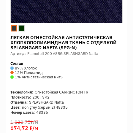
ЛЕГКАЯ ОГНЕСТОЙКАЯ АНТИСТАТИЧЕСКАЯ
ХЛОПКОПОЛИАМИДНАЯ ТКАНЬ С ОТДЕЛКОЙ
SPLASHGARD NAFTA (SPG-N)
Артикул: Flametuff 200 ASBG SPLASHGARD Nafta
Состав
87% Хлопок
12% Полиамид
1% Антистатическая нить
Технология:
Огнестойкая CARRINGTON FR
Плотность:
200, г/м2
Отделка:
SPLASHGARD Nafta
Цвет:
iron grey (серый 2) 48335
Номер цвета:
48335
7
1 020,75
/м
7
674,72
/м