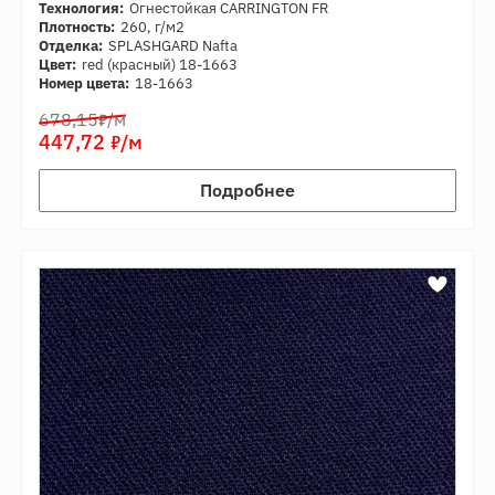
Технология:
Огнестойкая CARRINGTON FR
Плотность:
260, г/м2
Отделка:
SPLASHGARD Nafta
Цвет:
red (красный) 18-1663
Номер цвета:
18-1663
7
678,15
/м
7
447,72
/м
Подробнее