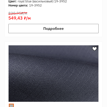
Цвет:
royal blue (васильковый) 19-3952
Номер цвета:
19-3952
7
830,95
/м
7
549,43
/м
Подробнее