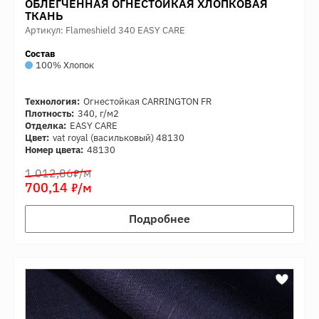
ОБЛЕГЧЕННАЯ ОГНЕСТОЙКАЯ ХЛОПКОВАЯ
ТКАНЬ
Артикул: Flameshield 340 EASY CARE
Состав
100% Хлопок
Технология:
Огнестойкая CARRINGTON FR
Плотность:
340, г/м2
Отделка:
EASY CARE
Цвет:
vat royal (васильковый) 48130
Номер цвета:
48130
7
1 012,86
/м
7
700,14
/м
Подробнее