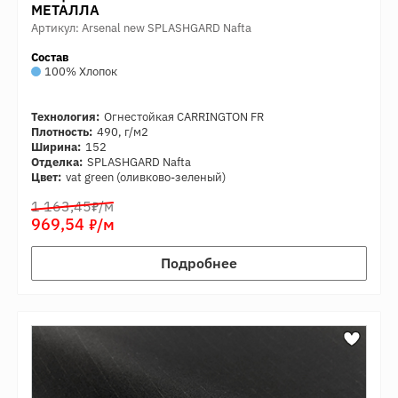
МЕТАЛЛА
Артикул: Arsenal new SPLASHGARD Nafta
Состав
100% Хлопок
Технология:
Огнестойкая CARRINGTON FR
Плотность:
490, г/м2
Ширина:
152
Отделка:
SPLASHGARD Nafta
Цвет:
vat green (оливково-зеленый)
7
1 163,45
/м
7
969,54
/м
Подробнее