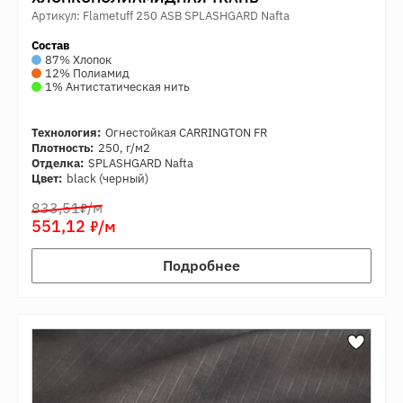
Артикул: Flametuff 250 ASB SPLASHGARD Nafta
Состав
87% Хлопок
12% Полиамид
1% Антистатическая нить
Технология:
Огнестойкая CARRINGTON FR
Плотность:
250, г/м2
Отделка:
SPLASHGARD Nafta
Цвет:
black (черный)
7
833,51
/м
7
551,12
/м
Подробнее