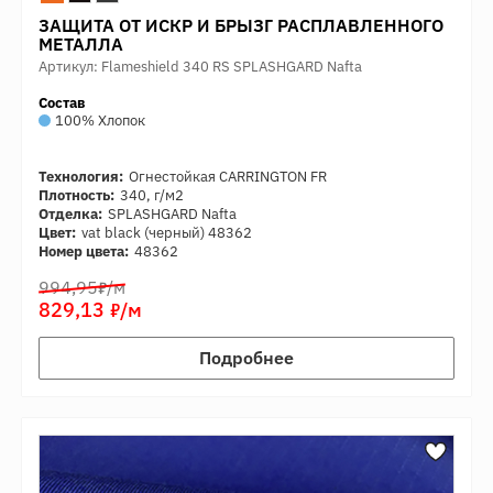
ЗАЩИТА ОТ ИСКР И БРЫЗГ РАСПЛАВЛЕННОГО
МЕТАЛЛА
Артикул: Flameshield 340 RS SPLASHGARD Nafta
Состав
100% Хлопок
Технология:
Огнестойкая CARRINGTON FR
Плотность:
340, г/м2
Отделка:
SPLASHGARD Nafta
Цвет:
vat black (черный) 48362
Номер цвета:
48362
7
994,95
/м
7
829,13
/м
Подробнее