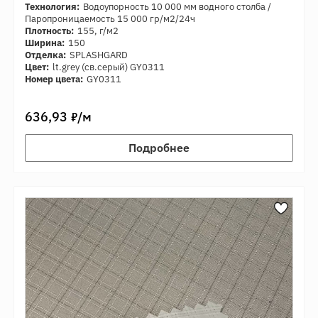
Технология:
Водоупорность 10 000 мм водного столба /
Паропроницаемость 15 000 гр/м2/24ч
Плотность:
155, г/м2
Ширина:
150
Отделка:
SPLASHGARD
Цвет:
lt.grey (св.серый) GY0311
Номер цвета:
GY0311
7
636,93
/м
Подробнее