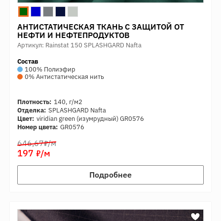
АНТИСТАТИЧЕСКАЯ ТКАНЬ С ЗАЩИТОЙ ОТ
НЕФТИ И НЕФТЕПРОДУКТОВ
Артикул: Rainstat 150 SPLASHGARD Nafta
Состав
100% Полиэфир
0% Антистатическая нить
Плотность:
140, г/м2
Отделка:
SPLASHGARD Nafta
Цвет:
viridian green (изумрудный) GR0576
Номер цвета:
GR0576
7
646,67
/м
7
197
/м
Подробнее