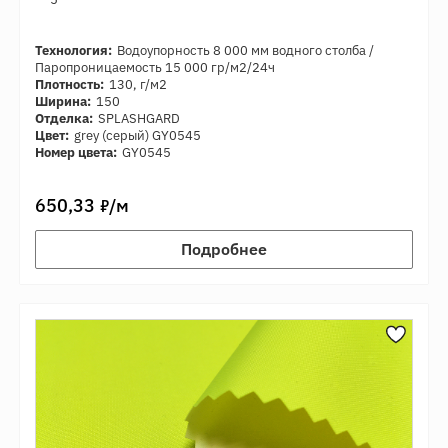
Технология:
Водоупорность 8 000 мм водного столба /
Паропроницаемость 15 000 гр/м2/24ч
Плотность:
130, г/м2
Ширина:
150
Отделка:
SPLASHGARD
Цвет:
grеy (серый) GY0545
Номер цвета:
GY0545
7
650,33
/м
Подробнее