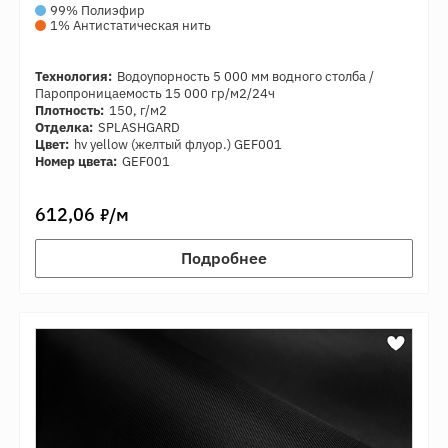
99% Полиэфир
1% Антистатическая нить
Технология:
Водоупорность 5 000 мм водного столба /
Паропроницаемость 15 000 гр/м2/24ч
Плотность:
150, г/м2
Отделка:
SPLASHGARD
Цвет:
hv yellow (желтый флуор.) GEF001
Номер цвета:
GEF001
7
612,06
/м
Подробнее