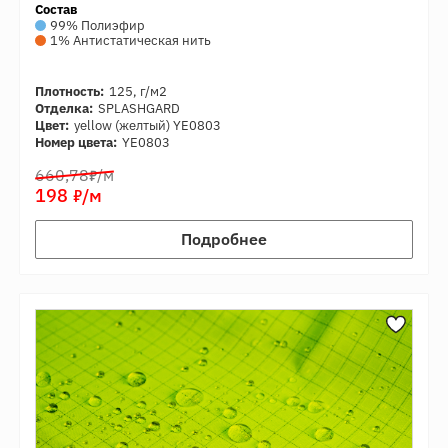
Состав
99% Полиэфир
1% Антистатическая нить
Плотность:
125, г/м2
Отделка:
SPLASHGARD
Цвет:
yellow (желтый) YE0803
Номер цвета:
YE0803
7
660,78
/м
7
198
/м
Подробнее