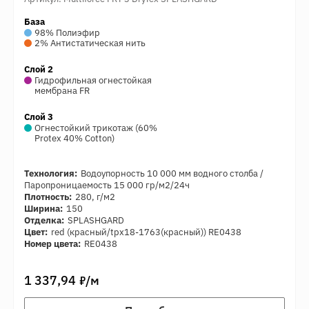
База
98% Полиэфир
2% Антистатическая нить
Слой 2
Гидрофильная огнестойкая
мембрана FR
Слой 3
Огнестойкий трикотаж (60%
Protex 40% Cotton)
Технология:
Водоупорность 10 000 мм водного столба /
Паропроницаемость 15 000 гр/м2/24ч
Плотность:
280, г/м2
Ширина:
150
Отделка:
SPLASHGARD
Цвет:
red (красный/tpx18-1763(красный)) RE0438
Номер цвета:
RE0438
7
1 337,94
/м