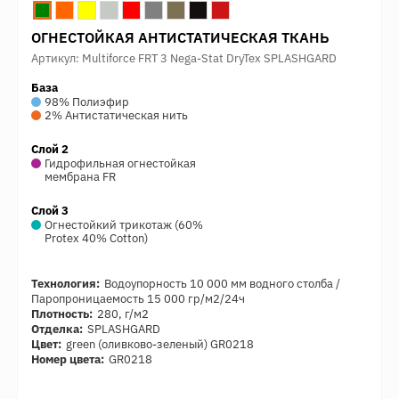
ОГНЕСТОЙКАЯ АНТИСТАТИЧЕСКАЯ ТКАНЬ
Артикул: Multiforce FRT 3 Nega-Stat DryTex SPLASHGARD
База
98% Полиэфир
2% Антистатическая нить
Слой 2
Гидрофильная огнестойкая
мембрана FR
Слой 3
Огнестойкий трикотаж (60%
Protex 40% Cotton)
Технология:
Водоупорность 10 000 мм водного столба /
Паропроницаемость 15 000 гр/м2/24ч
Плотность:
280, г/м2
Отделка:
SPLASHGARD
Цвет:
green (оливково-зеленый) GR0218
Номер цвета:
GR0218