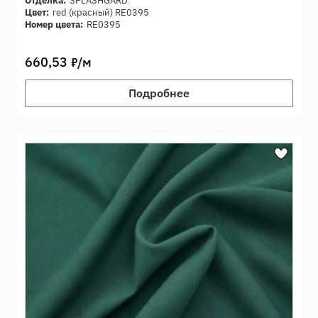
Отделка:
SPLASHGARD
Цвет:
red (красный) RE0395
Номер цвета:
RE0395
7
660,53
/м
Подробнее