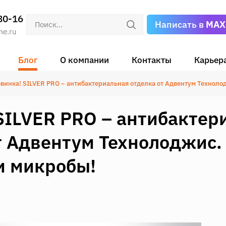
80-16
Написать в
MAX
me.ru
Блог
О компании
Контакты
Карьер
винка! SILVER PRO – антибактериальная отделка от Адвентум Техноло
SILVER PRO – антибактер
т Адвентум Технолоджис.
и микробы!