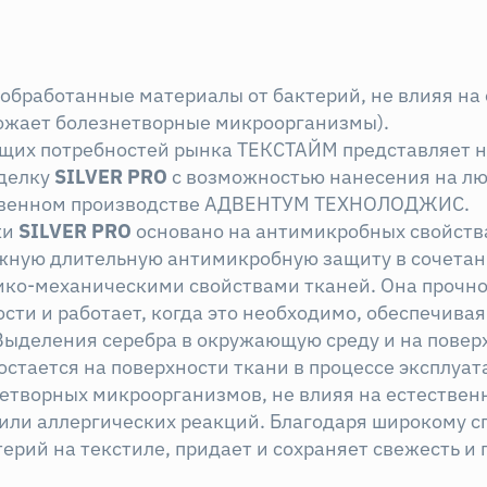
обработанные материалы от бактерий, не влияя на
тожает болезнетворные микроорганизмы).
кущих потребностей рынка ТЕКСТАЙМ представляет 
делку
SILVER
PRO
с возможностью нанесения на лю
ственном производстве АДВЕНТУМ ТЕХНОЛОДЖИС.
ки
SILVER
PRO
основано на антимикробных свойств
ную длительную антимикробную защиту в сочетан
ико-механическими свойствами тканей. Она прочно
сти и работает, когда это необходимо, обеспечива
Выделения серебра в окружающую среду и на повер
стается на поверхности ткани в процессе эксплуат
етворных микроорганизмов, не влияя на естествен
или аллергических реакций. Благодаря широкому с
терий на текстиле, придает и сохраняет свежесть и