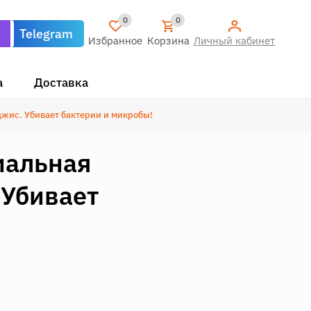
0
0
Telegram
Избранное
Корзина
Личный кабинет
а
Доставка
джис. Убивает бактерии и микробы!
иальная
 Убивает