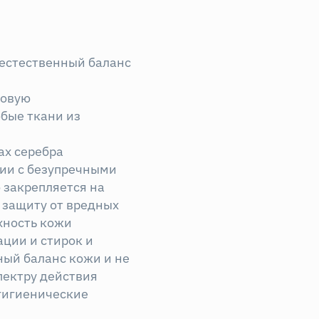
 естественный баланс
новую
бые ткани из
ах серебра
ии с безупречными
 закрепляется на
я защиту от вредных
хность кожи
ации и стирок и
ный баланс кожи и не
пектру действия
 гигиенические