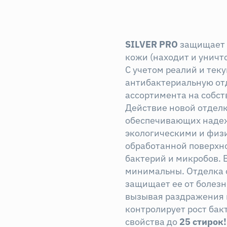
SILVER
PRO
защищает 
кожи (находит и унич
С учетом реалий и те
антибактериальную от
ассортимента на соб
Действие новой отдел
обеспечивающих надеж
экологическими и физ
обработанной поверхно
бактерий и микробов. 
минимальны. Отделка о
защищает ее от болезн
вызывая раздражения 
контролирует рост бак
свойства до
25 стирок!