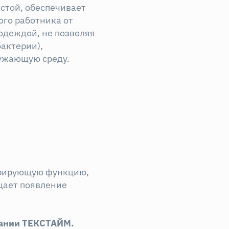
истой, обеспечивает
го работника от
одеждой, не позволяя
актерии),
ужающую среду.
орирующую функцию,
щает появление
пании ТЕКСТАЙМ.