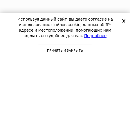
Используя данный сайт, вы даете согласие на
X
использование файлов cookie, данных об IP-
адресе и местоположении, помогающих нам
сделать его удобнее для вас.
Подробнее
ПРИНЯТЬ И ЗАКРЫТЬ
123290, г. Москва,
info@textime.ru
1-й Магистральный тупик, д.
5А, БЦ «Магистраль Плаза»,
Блок С,5 этаж, офис 502