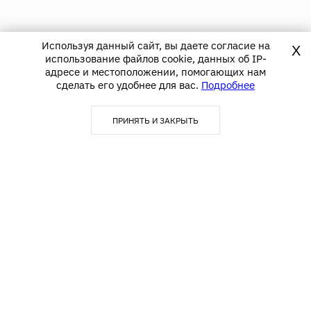
Используя данный сайт, вы даете согласие на
X
использование файлов cookie, данных об IP-
адресе и местоположении, помогающих нам
сделать его удобнее для вас.
Подробнее
ПРИНЯТЬ И ЗАКРЫТЬ
123290, г. Москва,
info@textime.ru
1-й Магистральный тупик, д.
5А, БЦ «Магистраль Плаза»,
Блок С,5 этаж, офис 502