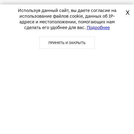
Используя данный сайт, вы даете согласие на
X
использование файлов cookie, данных об IP-
адресе и местоположении, помогающих нам
сделать его удобнее для вас.
Подробнее
ПРИНЯТЬ И ЗАКРЫТЬ
123290, г. Москва,
info@textime.ru
1-й Магистральный тупик, д.
5А, БЦ «Магистраль Плаза»,
Блок С,5 этаж, офис 502