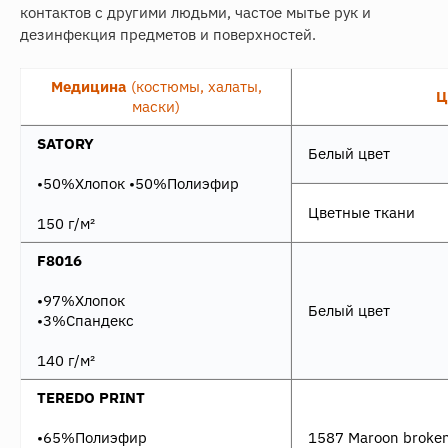
контактов с другими людьми, частое мытье рук и
дезинфекция предметов и поверхностей.
Медицина
(костюмы, халаты,
Ц
маски)
SATORY
Белый цвет
•50%Хлопок •50%Полиэфир
Цветные ткани
150 г/м²
F8016
•97%Хлопок
Белый цвет
•3%Спандекс
140 г/м²
TEREDO PRINT
•65%Полиэфир
1587 Maroon broken