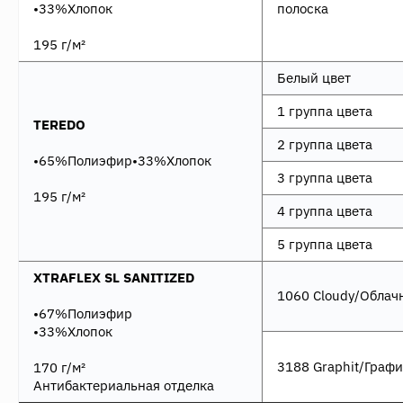
•33%Хлопок
полоска
195 г/м²
Белый цвет
1 группа цвета
TEREDO
2 группа цвета
•65%Полиэфир•33%Хлопок
3 группа цвета
195 г/м²
4 группа цвета
5 группа цвета
XTRAFLEX SL SANITIZED
1060 Cloudy/Облач
•67%Полиэфир
•33%Хлопок
3188 Graphit/Графи
170 г/м²
Антибактериальная отделка