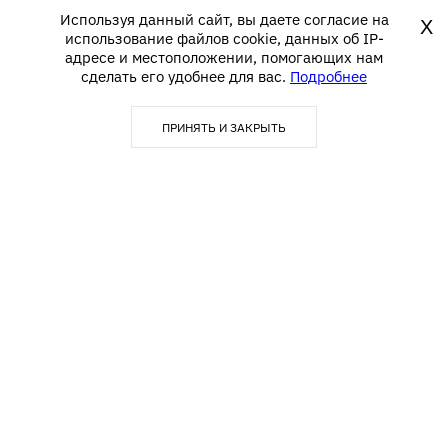
Используя данный сайт, вы даете согласие на
X
использование файлов cookie, данных об IP-
адресе и местоположении, помогающих нам
сделать его удобнее для вас.
Подробнее
ПРИНЯТЬ И ЗАКРЫТЬ
123290, г. Москва,
info@textime.ru
1-й Магистральный тупик, д.
5А, БЦ «Магистраль Плаза»,
Блок С,5 этаж, офис 502