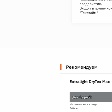
предприятие.
Входит в группу ко
"Текстайм"
Рекомендуем
Extralight DryTex Max
grеy (серый)
Наличие на складе:
366 м