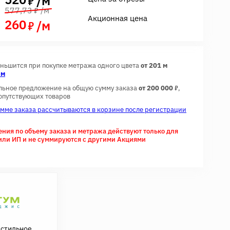
/м
7
577,73
/м
Акционная цена
260
7
/м
еньшится при покупке метража одного цвета
от 201 м
 м
7
льное предложение на общую сумму заказа
от 200 000
,
сопутствующих товаров
умме заказа рассчитываются в корзине после регистрации
ия по объему заказа и метража действуют только для
или ИП и не суммируются с другими Акциями
кстильное