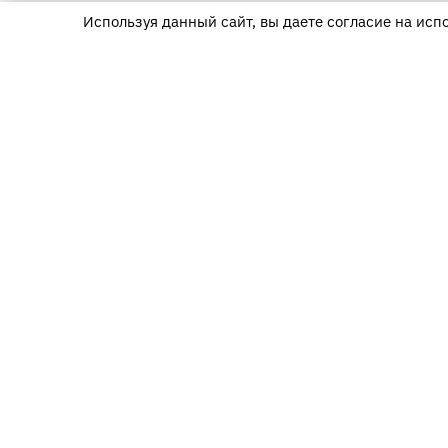
Используя данный сайт, вы даете согласие на исп
123290, г. Москва,
1-й Магистральный тупик, д.
5А, БЦ «Магистраль Плаза»,
Блок С,5 этаж, офис 502
info@textime.ru