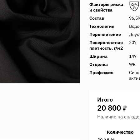
Факторы риска
и свойства
Состав
96,5
Технология
Водо
Переплетение
Двус
Поверхностная
207
плотность, г/м2
Ширина
147
Отделка
WR
Профессия
Сило
акти
Итого
7
20 800
Наличие на складе
Количество
до 79 м