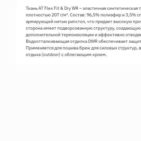
Ткань AT Flex Fit & Dry WR – эластичная синтетическая
плотностью 207 г/м². Состав: 96,5% полиэфир и 3,5% с
армирующей нитью рипстоп, что придает высокую проч
сторона имеет подворсованную структуру, создающую
дополнительной термоизоляции и эффективно отводящ
Водоотталкивающая отделка DWR обеспечивает защиту
Применяется для пошива брюк для силовых структур, 
отдыха (outdoor) с облегающим кроем.