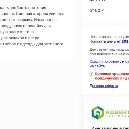
 ткань двойного плетения
от 80 м
пандекс. Лицевая сторона усилена
ность к разрыву. Изнаночная
 воздушную прослойку для
ую влагу от тела.
Цена этого товара ум
 от осадков и ветра.
Показать цены
от 201
ветровок и одежды для активного
Действует индивидуа
при покупке ткани и 
Скидки по объему и с
на сайте
Ценовые предложен
юридических лиц 
Договор оферта
Инновационное те