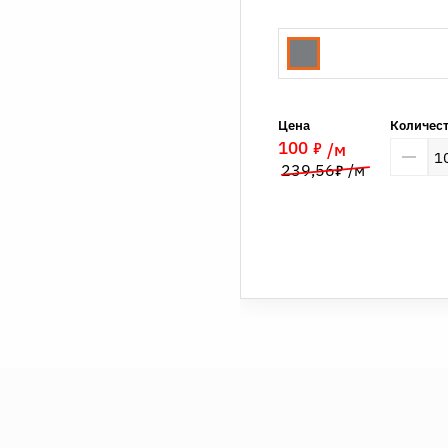
Цена
Количес
7
100
/м
7
239,56
/м