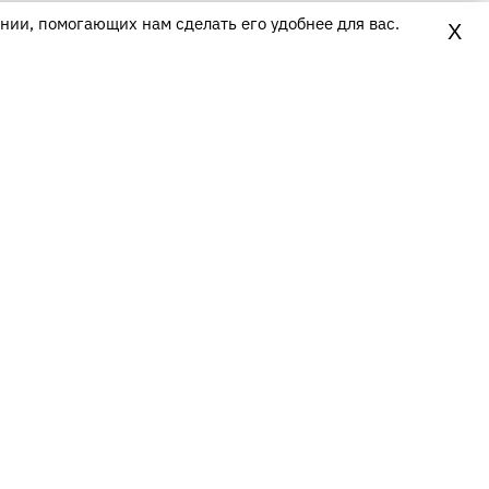
нии, помогающих нам сделать его удобнее для вас.
X
Контакты
8(800)700-80-16
(Звонок по России бесплатный)
ПН-ПТ
9.30—18.00