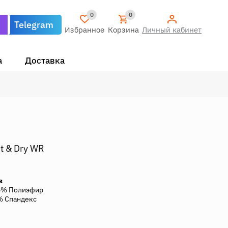
0
0
Telegram
Избранное
Корзина
Личный кабинет
а
Доставка
it & Dry WR
в
5% Полиэфир
% Спандекс