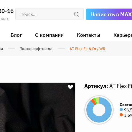
80-16
Написать в
MAX
me.ru
Блог
О компании
Контакты
Карьер
ни
Ткани софтшелл
AT Flex Fit & Dry WR
Артикул:
AT Flex F
Соста
96,
3,5