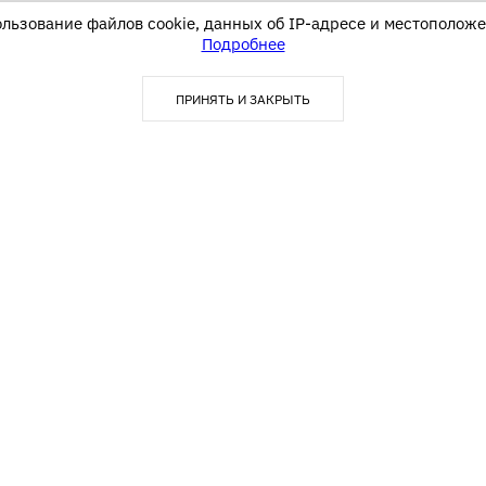
ользование файлов cookie, данных об IP-адресе и местоположе
Подробнее
ПРИНЯТЬ И ЗАКРЫТЬ
Покупателю
Акции
Блог
О компании
Оплата
Доставка
Контакты
Видео