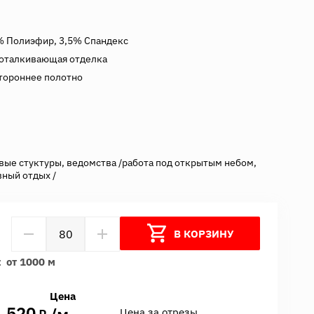
% Полиэфир, 3,5% Спандекс
оталкивающая отделка
тороннее полотно
вые стуктуры, ведомства /работа под открытым небом,
вный отдых /
В КОРЗИНУ
:
от 1000 м
Цена
520
7
Цена за отрезы