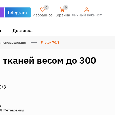
0
0
Telegram
Избранное
Корзина
Личный кабинет
а
Доставка
для спецодежды
Firetex 70/3
 тканей весом до 300
0/3
в
% Метаарамид