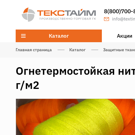
8(800)700-
info@texti
Каталог
Акции
Главная страница
Каталог
Защитные ткан
Огнетермостойкая нит
г/м2