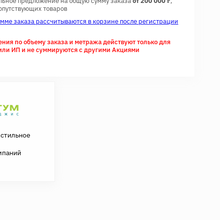
7
льное предложение на общую сумму заказа
от 200 000
,
сопутствующих товаров
умме заказа рассчитываются в корзине после регистрации
ия по объему заказа и метража действуют только для
или ИП и не суммируются с другими Акциями
кстильное
мпаний