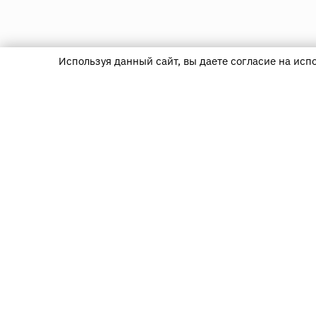
Используя данный сайт, вы даете согласие на исп
123290, г. Москва,
1-й Магистральный тупик, д.
5А, БЦ «Магистраль Плаза»,