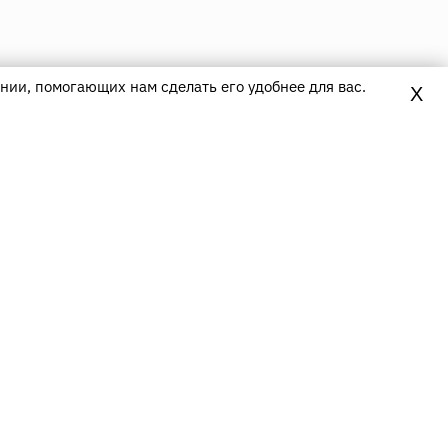
нии, помогающих нам сделать его удобнее для вас.
X
Контакты
8(800)700-80-16
(Звонок по России бесплатный)
ПН-ПТ
9.30—18.00