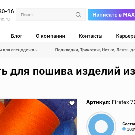
80-16
Написать в
MAX
me.ru
Блог
О компании
Контакты
Карьер
и для спецодежды
Подкладки, Трикотаж, Нитки, Ленты 
ь для пошива изделий из
Артикул:
Firetex 7
Соста
100