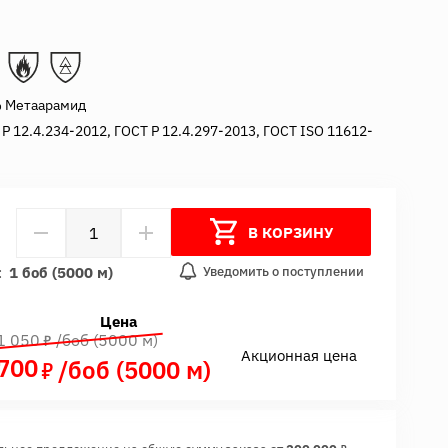
 Метаарамид
Р 12.4.234-2012, ГОСТ Р 12.4.297-2013, ГОСТ ISO 11612-
В КОРЗИНУ
Уведомить о поступлении
:
1 боб (5000 м)
Цена
7
1 050
/боб (5000 м)
Акционная цена
700
7
/боб (5000 м)