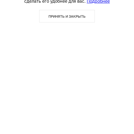
сделать его удобнее для вас.
Подробнее
ПРИНЯТЬ И ЗАКРЫТЬ
123290, г. Москва,
info@textime.ru
1-й Магистральный тупик, д.
5А, БЦ «Магистраль Плаза»,
Блок С,5 этаж, офис 502
Покупателю
Контакты
8(800)700-80-16
Акции