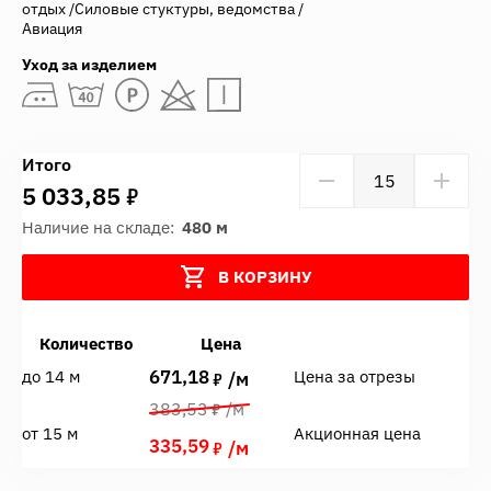
отдых /Силовые стуктуры, ведомства /
Авиация
Уход за изделием
Итого
7
5 033,85
Наличие на складе:
480 м
В КОРЗИНУ
Количество
Цена
671,18
до 14 м
Цена за отрезы
7
/м
7
383,53
/м
от 15 м
Акционная цена
335,59
7
/м