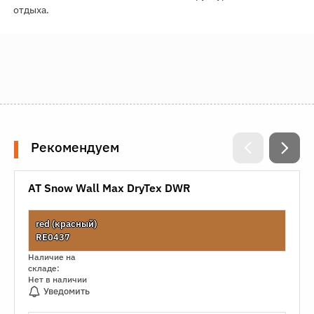
отдыха.
Рекомендуем
AT Snow Wall Max DryTex DWR
red (красный)
RE0437
Наличие на
складе:
Нет в наличии
Уведомить