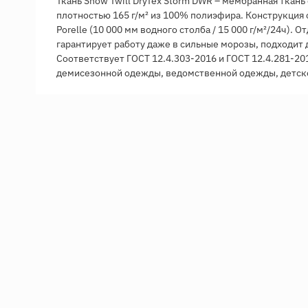
Ткань Snow Twill DryTex Storm DWR – мембранная ткан
плотностью 165 г/м² из 100% полиэфира. Конструкция
Porelle (10 000 мм водного столба / 15 000 г/м²/24ч). 
гарантирует работу даже в сильные морозы, подходит 
Соответствует ГОСТ 12.4.303-2016 и ГОСТ 12.4.281-20
демисезонной одежды, ведомственной одежды, детск