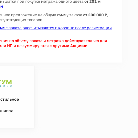
еньшится при покупке метража одного цвета
от 201 м
 м
7
льное предложение на общую сумму заказа
от 200 000
,
сопутствующих товаров
умме заказа рассчитываются в корзине после регистрации
ия по объему заказа и метража действуют только для
или ИП и не суммируются с другими Акциями
кстильное
мпаний