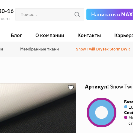
80-16
Написать в
MAX
me.ru
Блог
О компании
Контакты
Карьер
ни
Мембранные ткани
Snow Twill DryTex Storm DWR
Артикул:
Snow Twi
Баз
1
Сло
Ми
ст