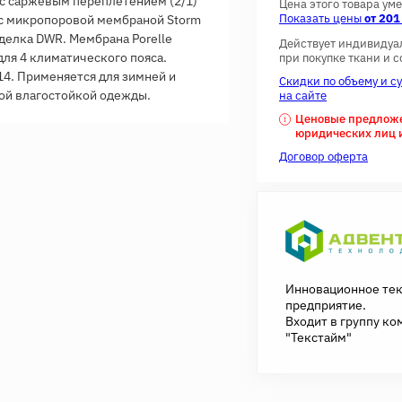
ь с саржевым переплетением (2/1)
Цена этого товара ум
Показать цены
от 201
 с микропоровой мембраной Storm
Отделка DWR. Мембрана Porelle
Действует индивидуа
для 4 климатического пояса.
при покупке ткани и 
14. Применяется для зимней и
Скидки по объему и с
ой влагостойкой одежды.
на сайте
Ценовые предложен
юридических лиц 
Договор оферта
Инновационное те
предприятие.
Входит в группу ко
"Текстайм"