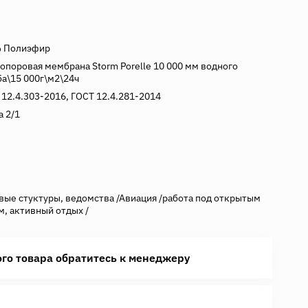
 Полиэфир
опоровая мембрана Storm Porelle 10 000 мм водного
ба\15 000г\м2\24ч
 12.4.303-2016, ГОСТ 12.4.281-2014
а 2/1
вые стуктуры, ведомства /Авиация /работа под открытым
м, активный отдых /
ого товара обратитесь к менеджеру