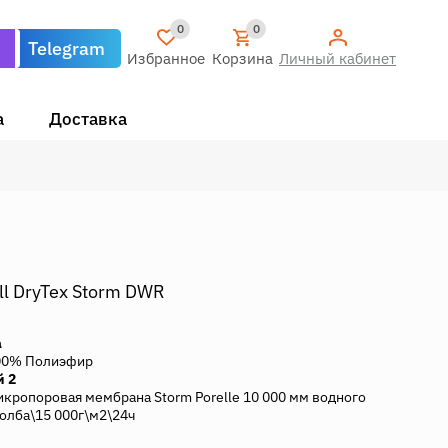
0
0
Telegram
Избранное
Корзина
Личный кабинет
а
Доставка
ll DryTex Storm DWR
а
00% Полиэфир
й 2
кропоровая мембрана Storm Porelle 10 000 мм водного
олба\15 000г\м2\24ч