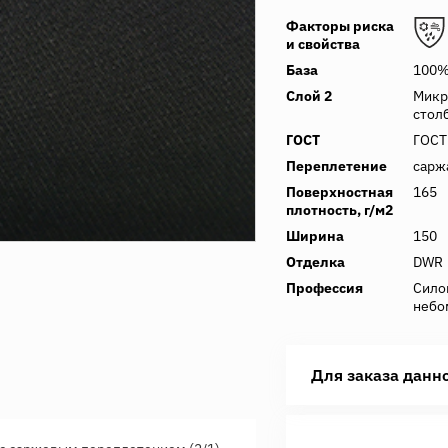
Факторы риска
и свойства
База
100%
Слой 2
Микр
стол
ГОСТ
ГОСТ
Переплетение
сарж
Поверхностная
165
плотность, г/м2
Ширина
150
Отделка
DWR
Профессия
Сило
небо
Для заказа данн