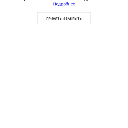
Подробнее
ПРИНЯТЬ И ЗАКРЫТЬ
Покупателю
Акции
Блог
О компании
Оплата
Доставка
Контакты
Видео