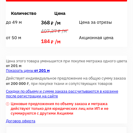
Количество
Цена
368
до 49 м
Цена за отрезы
7
/м
7
407,27
/м
от 50 м
Акционная цена
184
7
/м
Цена этого товара уменьшится при покупке метража одного цвета
от 201 м
Показать цены
от 201 м
Действует индивидуальное предложение на общую сумму заказа
7
от 200 000
, при покупке ткани и сопутствующих товаров
Скидки по объему и сумме заказа рассчитываются в корзине
после регистрации на сайте
Ценовые предложения по объему заказа и метража
действуют только для юридических лиц или ИП и не
суммируются с другими Акциями
Договор оферта