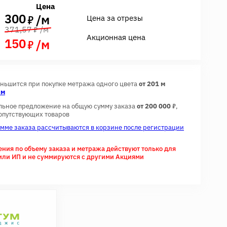
Цена
300
7
/м
Цена за отрезы
7
371,57
/м
Акционная цена
150
7
/м
еньшится при покупке метража одного цвета
от 201 м
 м
7
льное предложение на общую сумму заказа
от 200 000
,
сопутствующих товаров
умме заказа рассчитываются в корзине после регистрации
ия по объему заказа и метража действуют только для
или ИП и не суммируются с другими Акциями