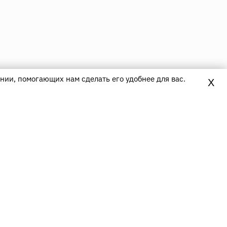
нии, помогающих нам сделать его удобнее для вас.
X
Контакты
8(800)700-80-16
(Звонок по России бесплатный)