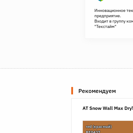
Инновационное те
предприятие.
Входит в группу ко
"Текстайм"
Рекомендуем
AT Snow Wall Max Dr
red (красный)
RE0437