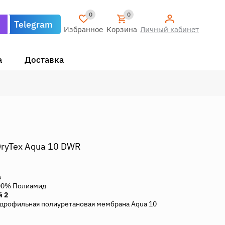
0
0
Telegram
Избранное
Корзина
Личный кабинет
а
Доставка
DryTex Aqua 10 DWR
а
00% Полиамид
й 2
дрофильная полиуретановая мембрана Aqua 10