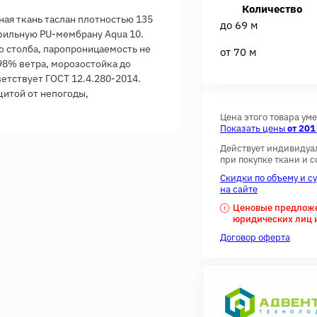
Количество
ная ткань таслан плотностью 135
до 69 м
фильную PU-мембрану Aqua 10.
о столба, паропроницаемость не
от 70 м
 98% ветра, морозостойка до
етствует ГОСТ 12.4.280-2014.
щитой от непогоды,
Цена этого товара ум
Показать цены
от 201
Действует индивидуа
при покупке ткани и 
Скидки по объему и с
на сайте
Ценовые предложен
юридических лиц 
Договор оферта