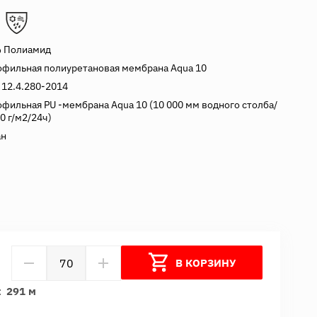
 Полиамид
офильная полиуретановая мембрана Aqua 10
 12.4.280-2014
офильная PU -мембрана Aqua 10 (10 000 мм водного столба/
0 г/м2/24ч)
ан
В КОРЗИНУ
:
291 м