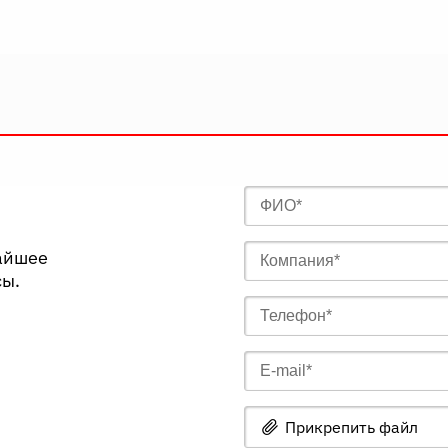
жайшее
сы.
Прикрепить файл