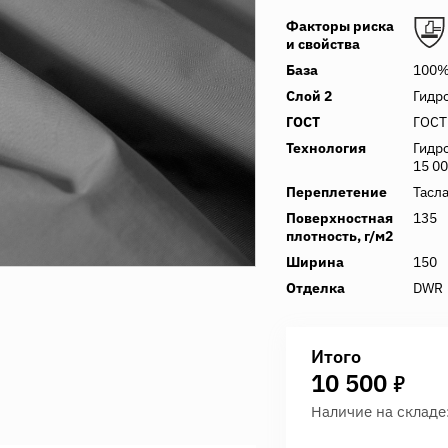
Факторы риска
и свойства
База
100%
Слой 2
Гидр
ГОСТ
ГОСТ
Технология
Гидр
15 00
Переплетение
Тасл
Поверхностная
135
плотность, г/м2
Ширина
150
Отделка
DWR
Итого
7
10 500
Наличие на складе