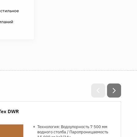
кстильное
мпаний
yTex DWR
Технология: Водоупорность 7 500 мм
водного столба / Паропроницаемость