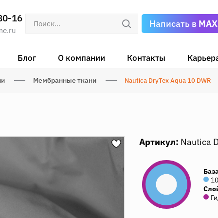
80-16
Написать в
MAX
me.ru
Блог
О компании
Контакты
Карьер
ни
Мембранные ткани
Nautica DryTex Aqua 10 DWR
Артикул:
Nautica 
Баз
1
Сло
Ги