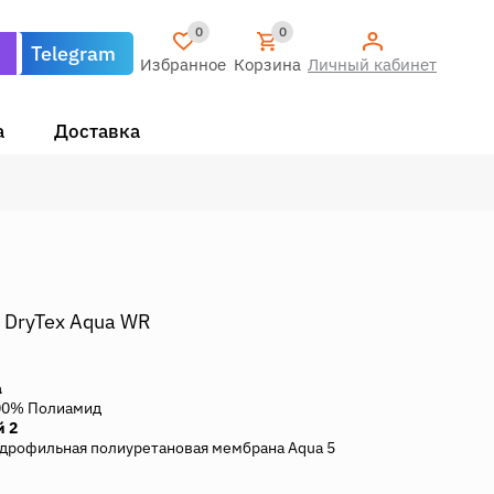
0
0
Telegram
Избранное
Корзина
Личный кабинет
а
Доставка
T DryTex Aqua WR
а
00% Полиамид
й 2
дрофильная полиуретановая мембрана Aqua 5