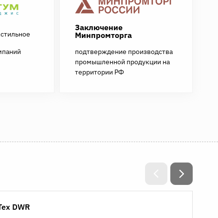
Заключение
кстильное
Минпромторга
мпаний
подтверждение производства
промышленной продукции на
территории РФ
yTex DWR