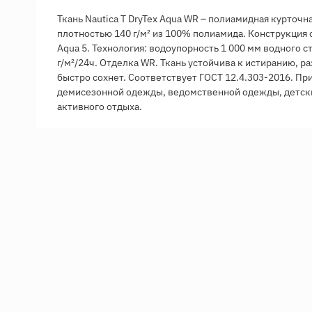
Ткань Nautica T DryTex Aqua WR – полиамидная курточн
плотностью 140 г/м² из 100% полиамида. Конструкция
Aqua 5. Технология: водоупорность 1 000 мм водного с
г/м²/24ч. Отделка WR. Ткань устойчива к истиранию, ра
быстро сохнет. Соответствует ГОСТ 12.4.303-2016. Пр
демисезонной одежды, ведомственной одежды, детски
активного отдыха.