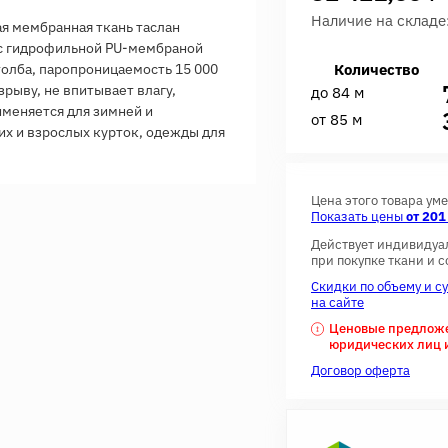
Наличие на складе
ая мембранная ткань таслан
 с гидрофильной PU-мембраной
толба, паропроницаемость 15 000
Количество
зрыву, не впитывает влагу,
до 84 м
именяется для зимней и
от 85 м
х и взрослых курток, одежды для
Цена этого товара ум
Показать цены
от 201
Действует индивидуа
при покупке ткани и 
Скидки по объему и с
на сайте
Ценовые предложен
юридических лиц 
Договор оферта