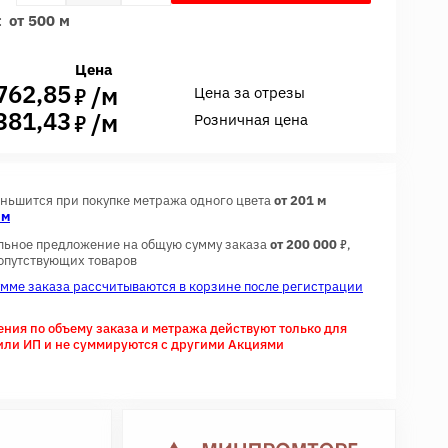
:
от 500 м
Цена
762,85
7
/м
Цена за отрезы
381,43
7
/м
Розничная цена
еньшится при покупке метража одного цвета
от 201 м
 м
7
льное предложение на общую сумму заказа
от 200 000
,
сопутствующих товаров
умме заказа рассчитываются в корзине после регистрации
ия по объему заказа и метража действуют только для
или ИП и не суммируются с другими Акциями