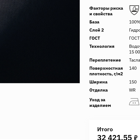
Факторы риска
и свойства
База
100%
Слой 2
Гидр
ГОСТ
ГОСТ
Технология
Водо
15 00
Переплетение
Тасл
Поверхностная
140
плотность, г/м2
Ширина
150
Отделка
WR
Уход за
изделием
Итого
7
32 421,55