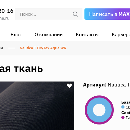
80-16
Написать в
MAX
me.ru
Блог
О компании
Контакты
Карьер
ни
Nautica T DryTex Aqua WR
ая ткань
Артикул:
Nautica 
Баз
1
Сло
Ги