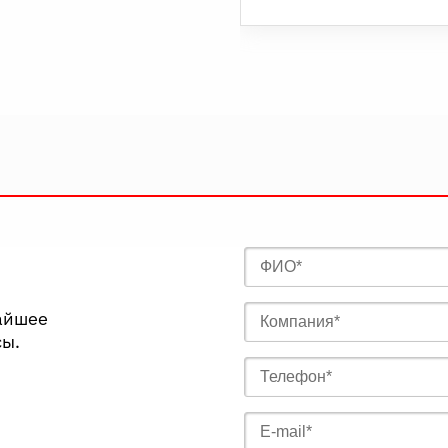
жайшее
сы.