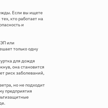
ежды. Если вы ищете
тех, кто работает на
опасность и
ЛЭП или
ешает только одну
куртка для дождя
окнув, она становится
тет риск заболеваний,
ветра, но не подходит
ому предприятия
ультизащитные
де.