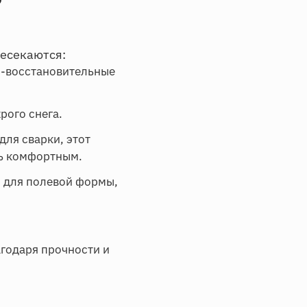
?
есекаются:
о-восстановительные
рого снега.
для сварки, этот
сь комфортным.
й для полевой формы,
годаря прочности и