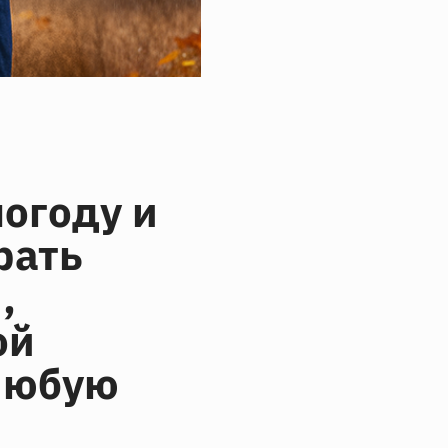
огоду и
рать
,
ой
 любую