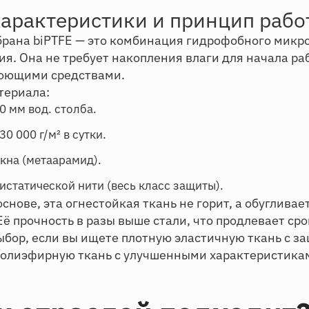
характеристики и принцип рабо
рана biPTFE — это комбинация гидрофобного микро
я. Она не требует накопления влаги для начала ра
моющими средствами.
териала:
0 мм вод. столба.
0 000 г/м² в сутки.
кна (метаарамид).
истатической нити (весь класс защиты).
нове, эта огнестойкая ткань не горит, а обугливае
Её прочность в разы выше стали, что продлевает ср
ыбор, если вы ищете плотную эластичную ткань с 
полиэфирную ткань с улучшенными характеристика