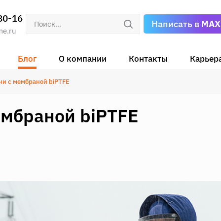
80-16
Написать в
MAX
me.ru
Блог
О компании
Контакты
Карьер
ни с мембраной biPTFE
ембраной biPTFE