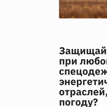
Защищайт
при любо
спецодеж
энергети
отраслей
погоду?