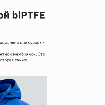
ой biPTFE
пециально для суровых
ентной мембраной. Это
которая также