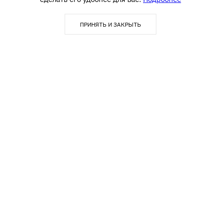
ПРИНЯТЬ И ЗАКРЫТЬ
123290, г. Москва,
info@textime.ru
1-й Магистральный тупик, д.
5А, БЦ «Магистраль Плаза»,
Блок С,5 этаж, офис 502
Покупателю
Контакты
8(800)700-80-16
Акции