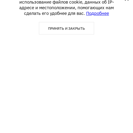
использование файлов cookie, данных об IP-
адресе и местоположении, помогающих нам
сделать его удобнее для вас.
Подробнее
ПРИНЯТЬ И ЗАКРЫТЬ
123290, г. Москва,
info@textime.ru
1-й Магистральный тупик, д.
5А, БЦ «Магистраль Плаза»,
Блок С,5 этаж, офис 502
Покупателю
Контакты