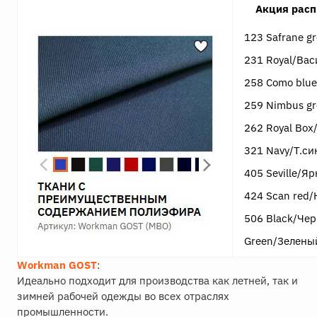
Акция расп
123 Safrane g
231 Royal/Ва
258 Como blu
259 Nimbus gr
262 Royal Box
321 Navy/Т.си
405 Seville/Я
424 Scan red
506 Black/Че
Green/Зелены
Workman GOST
:
Идеально подходит для производства как летней, так и
зимней рабочей одежды во всех отраслях
промышленности.