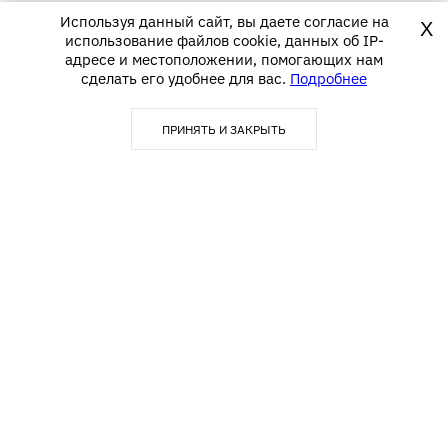
Используя данный сайт, вы даете согласие на
X
использование файлов cookie, данных об IP-
адресе и местоположении, помогающих нам
сделать его удобнее для вас.
Подробнее
ПРИНЯТЬ И ЗАКРЫТЬ
123290, г. Москва,
info@textime.ru
1-й Магистральный тупик, д.
5А, БЦ «Магистраль Плаза»,
Блок С,5 этаж, офис 502