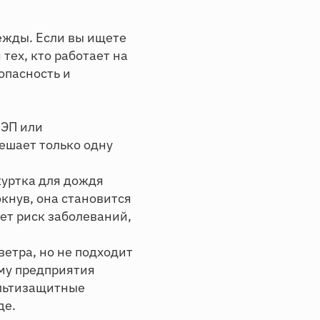
ежды. Если вы ищете
тех, кто работает на
опасность и
ЛЭП или
ешает только одну
куртка для дождя
окнув, она становится
тет риск заболеваний,
ветра, но не подходит
ому предприятия
ультизащитные
де.