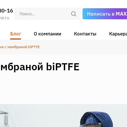
80-16
Написать в
MAX
me.ru
Блог
О компании
Контакты
Карьер
ни с мембраной biPTFE
ембраной biPTFE