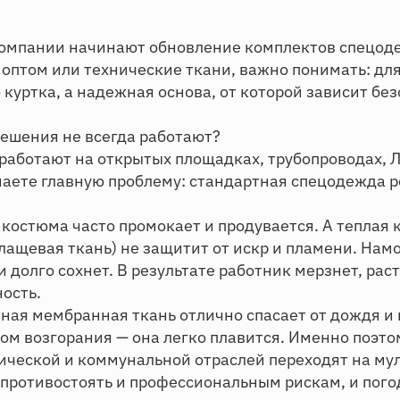
 компании начинают обновление комплектов спецод
оптом или технические ткани, важно понимать: для 
 куртка, а надежная основа, от которой зависит без
ешения не всегда работают?
работают на открытых площадках, трубопроводах, 
наете главную проблему: стандартная спецодежда р
 костюма часто промокает и продувается. А теплая 
плащевая ткань) не защитит от искр и пламени. Нам
и долго сохнет. В результате работник мерзнет, рас
ость.
чная мембранная ткань отлично спасает от дождя и 
ком возгорания — она легко плавится. Именно поэт
тической и коммунальной отраслей переходят на м
противостоять и профессиональным рискам, и пого