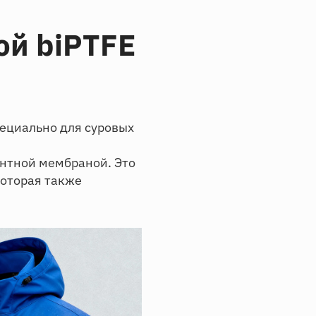
ой biPTFE
пециально для суровых
ентной мембраной. Это
которая также