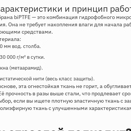
характеристики и принцип рабо
рана biPTFE — это комбинация гидрофобного микро
я. Она не требует накопления влаги для начала ра
моющими средствами.
териала:
0 мм вод. столба.
0 000 г/м² в сутки.
кна (метаарамид).
истатической нити (весь класс защиты).
нове, эта огнестойкая ткань не горит, а обугливае
Её прочность в разы выше стали, что продлевает ср
ыбор, если вы ищете плотную эластичную ткань с 
полиэфирную ткань с улучшенными характеристика