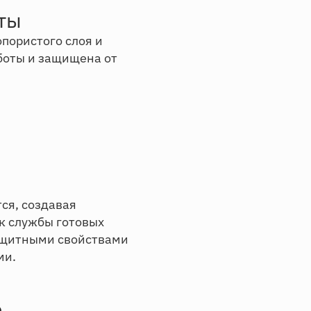
ты
пористого слоя и
боты и защищена от
тся, создавая
ок службы готовых
защитными свойствами
ми.