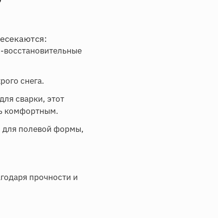
?
есекаются:
о-восстановительные
рого снега.
для сварки, этот
сь комфортным.
й для полевой формы,
годаря прочности и