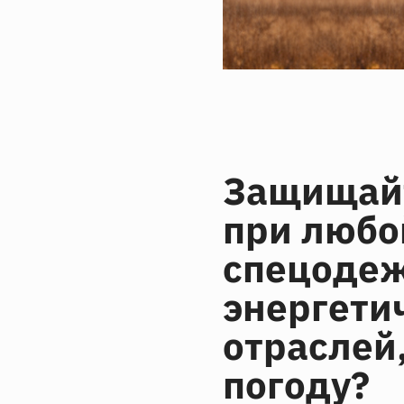
Защищайт
при любо
спецодеж
энергети
отраслей
погоду?