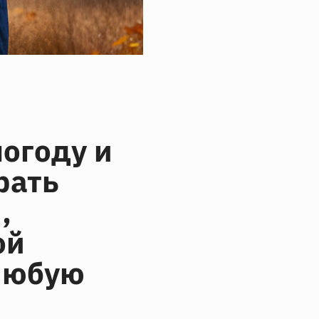
огоду и
рать
,
ой
 любую